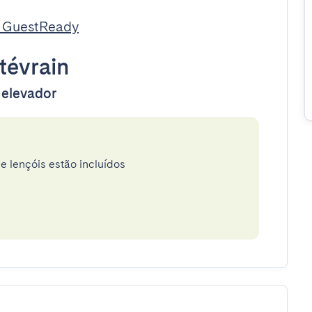
a GuestReady
évrain
 elevador
e lençóis estão incluídos