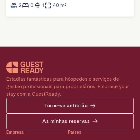
2
0
1
40 m²
Estadias fantásticas para hóspedes e serviços de 
gestão profissionais para proprietários. Embrace your 
stay com a GuestReady.
Torne-se anfitrião
As minhas reservas
Empresa
Países