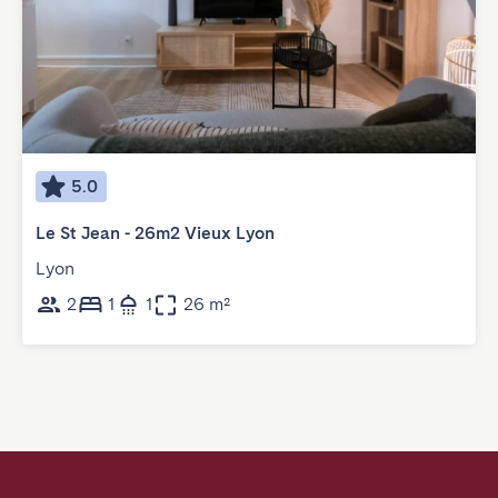
5.0
Le St Jean - 26m2 Vieux Lyon
Lyon
2
1
1
26 m²