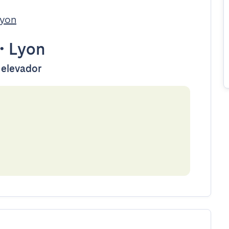
Lyon
•
Lyon
 elevador