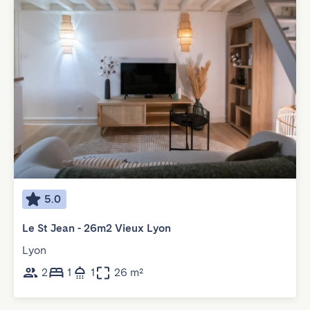
5.0
Le St Jean - 26m2 Vieux Lyon
Lyon
2
1
1
26 m²