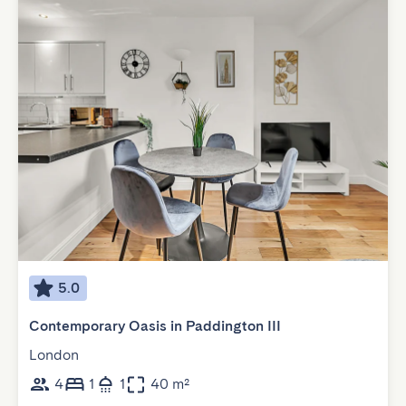
5.0
Contemporary Oasis in Paddington III
London
4
1
1
40 m²