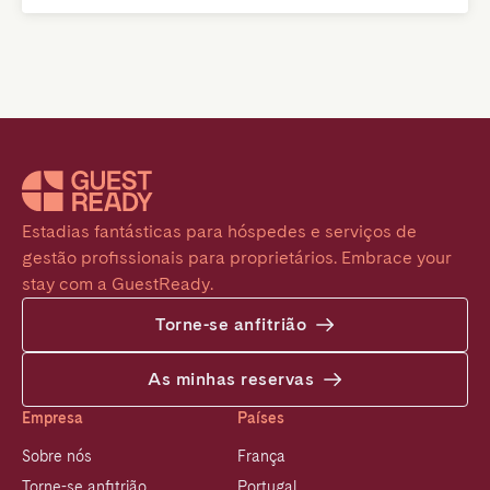
Estadias fantásticas para hóspedes e serviços de 
gestão profissionais para proprietários. Embrace your 
stay com a GuestReady.
Torne-se anfitrião
As minhas reservas
Empresa
Países
Sobre nós
França
Torne-se anfitrião
Portugal