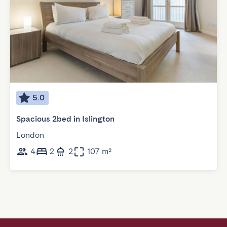
5.0
Spacious 2bed in Islington
London
4
2
2
107 m²