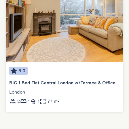
5.0
BIG 1-Bed Flat Central London w/Terrace & Office Corner
London
2
1
1
77 m²