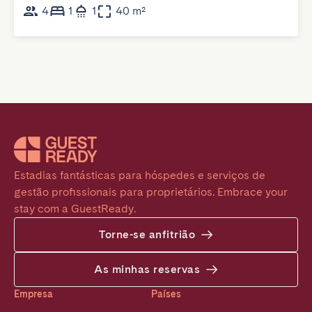
4
1
1
40 m²
Estadias fantásticas para hóspedes e serviços de 
gestão profissionais para proprietários. Embrace your 
stay com a GuestReady.
Torne-se anfitrião
As minhas reservas
Empresa
Países