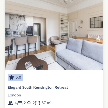
5.0
Elegant South Kensington Retreat
London
4
2
2
57 m²