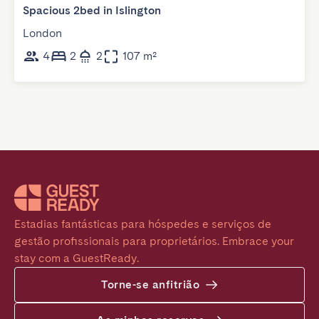
Spacious 2bed in Islington
London
4
2
2
107 m²
Estadias fantásticas para hóspedes e serviços de 
gestão profissionais para proprietários. Embrace your 
stay com a GuestReady.
Torne-se anfitrião