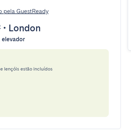
o pela GuestReady
²
•
London
m elevador
e lençóis estão incluídos