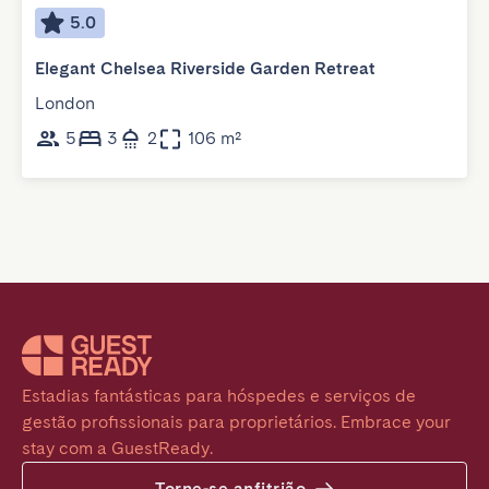
5.0
Elegant Chelsea Riverside Garden Retreat
London
5
3
2
106 m²
Estadias fantásticas para hóspedes e serviços de 
gestão profissionais para proprietários. Embrace your 
stay com a GuestReady.
Torne-se anfitrião