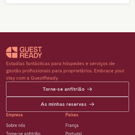
Estadias fantásticas para hóspedes e serviços de 
gestão profissionais para proprietários. Embrace your 
stay com a GuestReady.
Torne-se anfitrião
As minhas reservas
Empresa
Países
Sobre nós
França
Torne-se anfitrião
Portugal