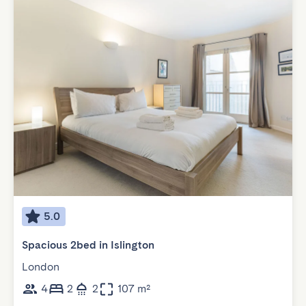
5.0
Spacious 2bed in Islington
London
4
2
2
107 m²