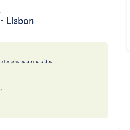
s
•
Lisbon
e lençóis estão incluídos
o