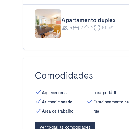
Apartamento duplex
5
2
2
61 m²
Comodidades
Aquecedores
para portátil
Ar condicionado
Estacionamento na
Área de trabalho
rua
Ver todas as comodidades