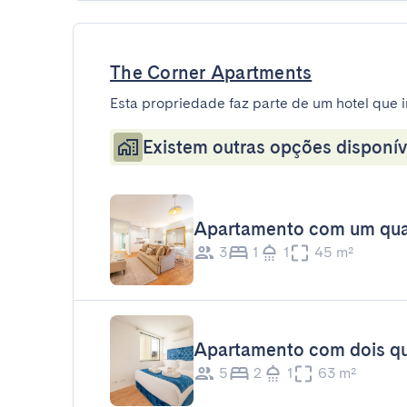
The Corner Apartments
Esta propriedade faz parte de um hotel que i
Existem outras opções disponív
Apartamento com um qua
3
1
1
45 m²
Apartamento com dois qu
5
2
1
63 m²