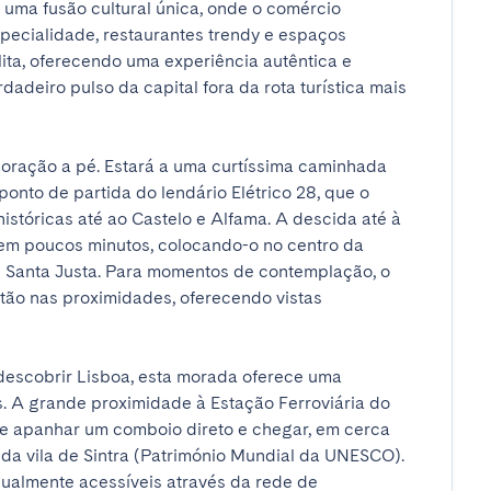
 uma fusão cultural única, onde o comércio 
pecialidade, restaurantes trendy e espaços 
lita, oferecendo uma experiência autêntica e 
dadeiro pulso da capital fora da rota turística mais 
loração a pé. Estará a uma curtíssima caminhada 
onto de partida do lendário Elétrico 28, que o 
istóricas até ao Castelo e Alfama. A descida até à 
em poucos minutos, colocando-o no centro da 
de Santa Justa. Para momentos de contemplação, o 
tão nas proximidades, oferecendo vistas 
descobrir Lisboa, esta morada oferece uma 
s. A grande proximidade à Estação Ferroviária do 
he apanhar um comboio direto e chegar, em cerca 
da vila de Sintra (Património Mundial da UNESCO). 
gualmente acessíveis através da rede de 