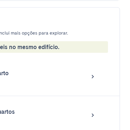
nclui mais opções para explorar.
eis no mesmo edifício.
rto
artos