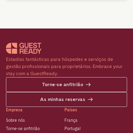
Estadias fantásticas para hóspedes e serviços de 
gestão profissionais para proprietários. Embrace your 
stay com a GuestReady.
Torne-se anfitrião
As minhas reservas
Empresa
Países
Sobre nós
França
Torne-se anfitrião
Portugal