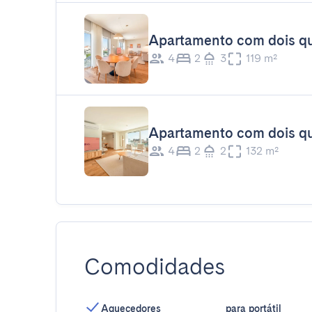
Apartamento com dois qua
4
2
3
119 m²
Apartamento com dois qu
4
2
2
132 m²
Comodidades
Aquecedores
para portátil