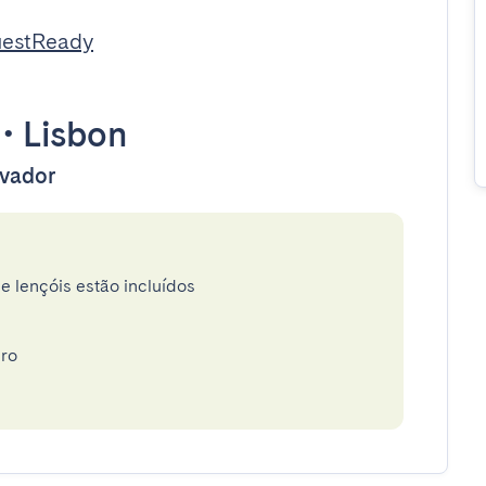
uestReady
•
Lisbon
evador
e lençóis estão incluídos
iro