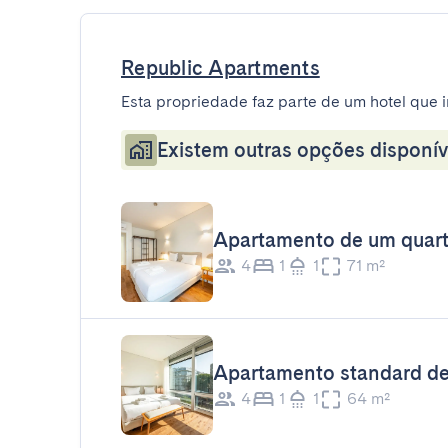
Republic Apartments
Esta propriedade faz parte de um hotel que i
Existem outras opções disponív
Apartamento de um quarto
4
1
1
71 m²
Apartamento standard de
4
1
1
64 m²