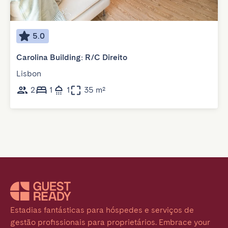
5.0
Carolina Building: R/C Direito
Lisbon
2
1
1
35 m²
Estadias fantásticas para hóspedes e serviços de 
gestão profissionais para proprietários. Embrace your 