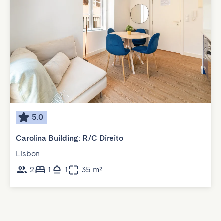
5.0
Carolina Building: R/C Direito
Lisbon
2
1
1
35 m²