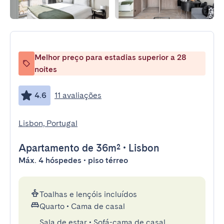
Melhor preço para estadias superior a 28
noites
4.6
11 avaliações
Lisbon, Portugal
Apartamento
de 36m²
•
Lisbon
Máx. 4 hóspedes • piso térreo
Toalhas e lençóis incluídos
Quarto
•
Cama de casal
Sala de estar
•
Sofá-cama de casal