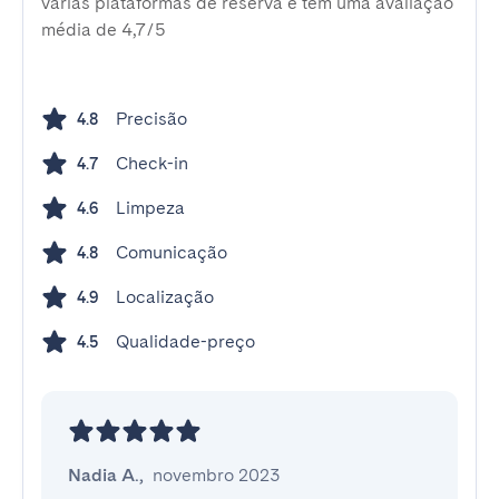
várias plataformas de reserva e tem uma avaliação
média de 4,7/5
Precisão
4.8
Check-in
4.7
Limpeza
4.6
Comunicação
4.8
Localização
4.9
Qualidade-preço
4.5
Nadia A.
,
novembro 2023