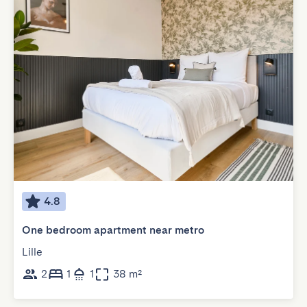
4.8
One bedroom apartment near metro
Lille
2
1
1
38 m²