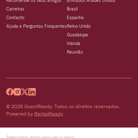
Recomende os seus amigos
Emirados Árabes Unidos
Carreiras
Brasil
Contacto
Espanha
Ajuda e Perguntas Frequentes
Reino Unido
Guadalupe
Irlanda
Reunião
©
2026
GuestReady
.
Todos os direitos reservados.
Powered by
RentalReady
Seleccionar datas para ver o preço