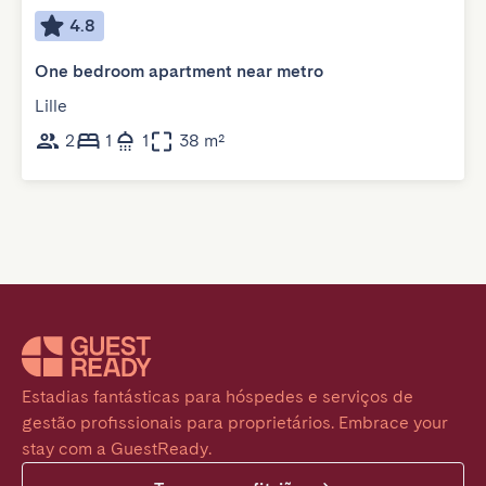
4.8
One bedroom apartment near metro
Lille
2
1
1
38 m²
Estadias fantásticas para hóspedes e serviços de 
gestão profissionais para proprietários. Embrace your 
stay com a GuestReady.