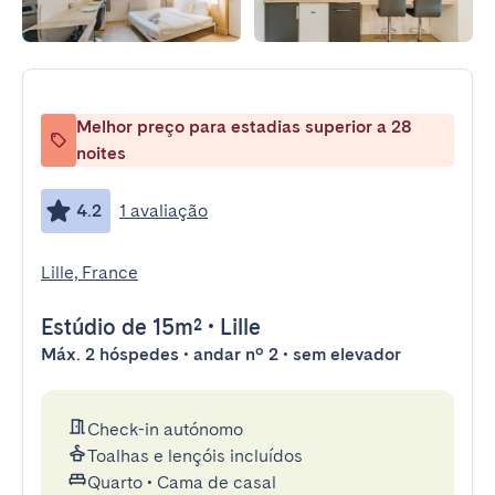
Melhor preço para estadias superior a 28
noites
4.2
1 avaliação
Lille, France
Estúdio
de 15m²
•
Lille
Máx. 2 hóspedes • andar nº 2 • sem elevador
Check-in autónomo
Toalhas e lençóis incluídos
Quarto
•
Cama de casal