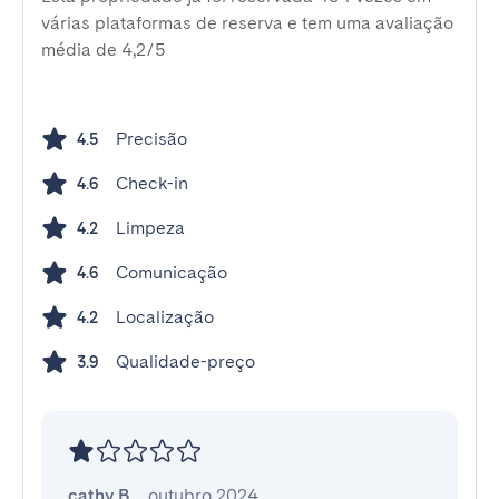
várias plataformas de reserva e tem uma avaliação
média de 4,2/5
Precisão
4.5
Check-in
4.6
Limpeza
4.2
Comunicação
4.6
Localização
4.2
Qualidade-preço
3.9
cathy B.
,
outubro 2024