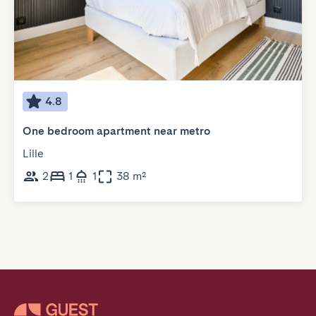
4.8
One bedroom apartment near metro
Lille
2
1
1
38 m²