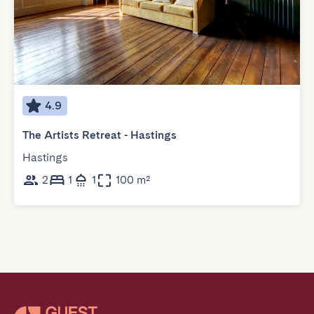
4.9
The Artists Retreat - Hastings
Hastings
2
1
1
100 m²