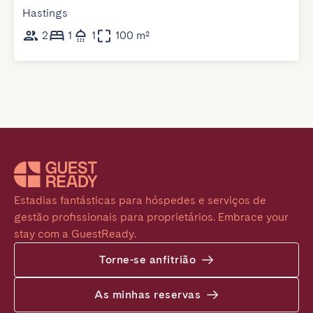
Hastings
2
1
1
100 m²
Estadias fantásticas para hóspedes e serviços de 
gestão profissionais para proprietários. Embrace your 
stay com a GuestReady.
Torne-se anfitrião
As minhas reservas