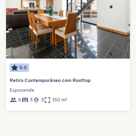
5.0
Retiro Contemporâneo com Rooftop
Esposende
6
3
3
150 m²