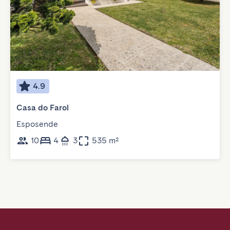
4.9
Casa do Farol
Esposende
10
4
3
535 m²