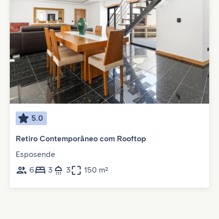
5.0
Retiro Contemporâneo com Rooftop
Esposende
6
3
3
150 m²