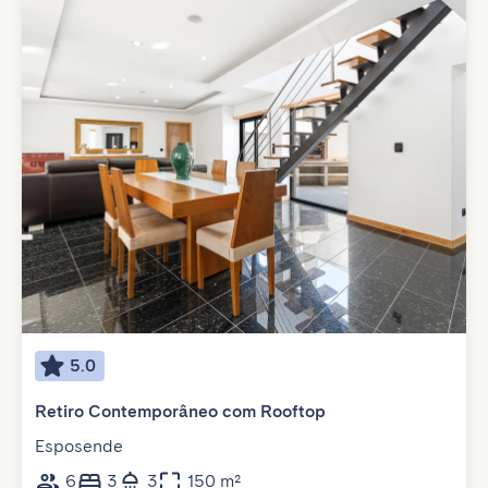
5.0
Retiro Contemporâneo com Rooftop
Esposende
6
3
3
150 m²