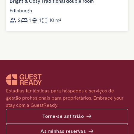
Bright & Cosy Traditional double room
Edinburgh
2
1
1
10 m²
Estadias fantásticas para hóspedes e serviços de 
gestão profissionais para proprietários. Embrace your 
stay com a GuestReady.
Torne-se anfitrião
As minhas reservas