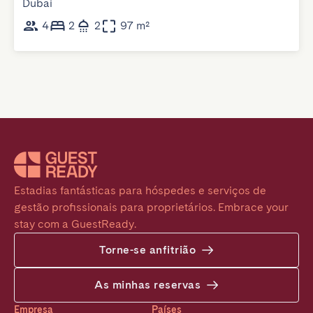
Dubai
4
2
2
97 m²
Estadias fantásticas para hóspedes e serviços de 
gestão profissionais para proprietários. Embrace your 
stay com a GuestReady.
Torne-se anfitrião
As minhas reservas
Empresa
Países