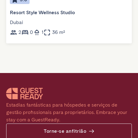
Resort Style Wellness Studio
Dubai
2
0
1
36 m²
Estadias fantásticas para hóspedes e serviços de 
gestão profissionais para proprietários. Embrace your 
stay com a GuestReady.
Torne-se anfitrião