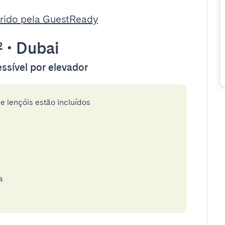
rido pela GuestReady
²
•
Dubai
ssível por elevador
e lençóis estão incluídos
a