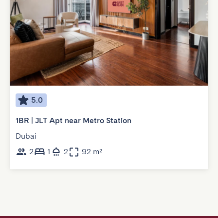
5.0
1BR | JLT Apt near Metro Station
Dubai
2
1
2
92 m²