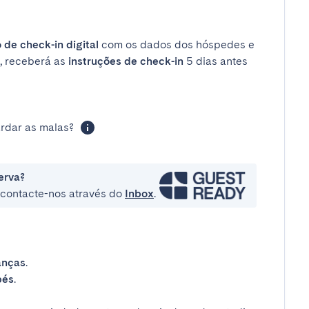
 de check-in digital
com os dados dos hóspedes e
, receberá as
instruções de check-in
5 dias antes
rdar as malas?
erva?
e contacte-nos através do
Inbox
.
anças
.
bés
.