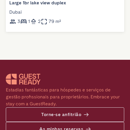
Large 1br lake view duplex
Dubai
3
1
2
79 m²
Estadias fantásticas para hóspedes e serviços de 
gestão profissionais para proprietários. Embrace your 
stay com a GuestReady.
Torne-se anfitrião
As minhas reservas