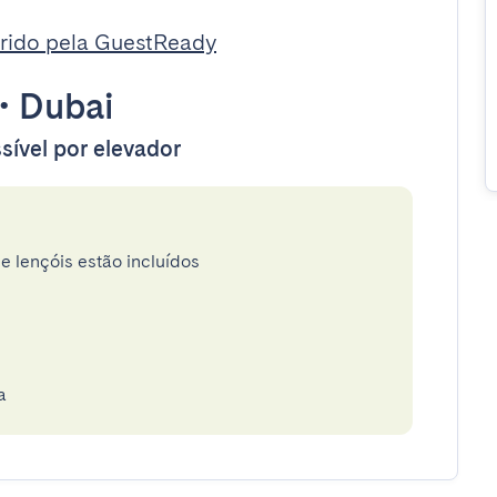
rido pela GuestReady
•
Dubai
sível por elevador
e lençóis estão incluídos
a