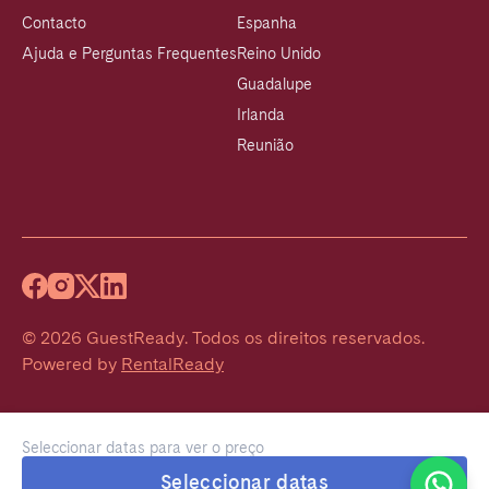
Contacto
Espanha
Ajuda e Perguntas Frequentes
Reino Unido
Guadalupe
Irlanda
Reunião
©
2026
GuestReady
.
Todos os direitos reservados.
Powered by
RentalReady
Seleccionar datas para ver o preço
Welcome!
Seleccionar datas
We typically reply within 1 hour