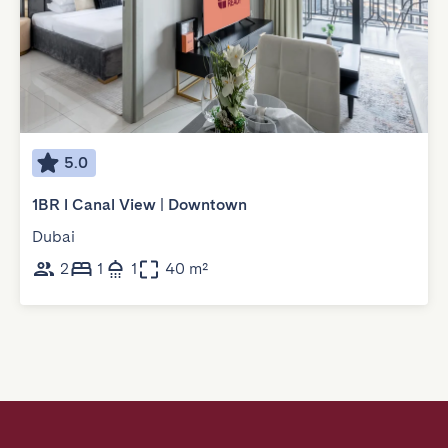
5.0
1BR l Canal View | Downtown
Dubai
2
1
1
40 m²