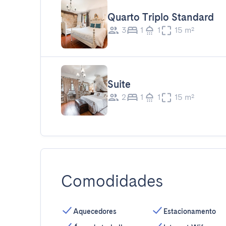
Quarto Triplo Standard
3
1
1
15 m²
Suite
2
1
1
15 m²
Comodidades
Aquecedores
Estacionamento