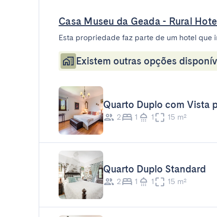
Casa Museu da Geada - Rural Hote
Esta propriedade faz parte de um hotel que i
Existem outras opções disponív
Quarto Duplo com Vista 
2
1
1
15 m²
Quarto Duplo Standard
2
1
1
15 m²