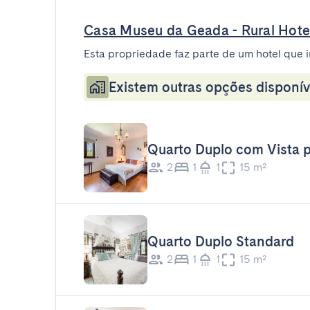
Casa Museu da Geada - Rural Hote
Esta propriedade faz parte de um hotel que i
Existem outras opções disponív
Quarto Duplo com Vista 
2
1
1
15 m²
Quarto Duplo Standard
2
1
1
15 m²