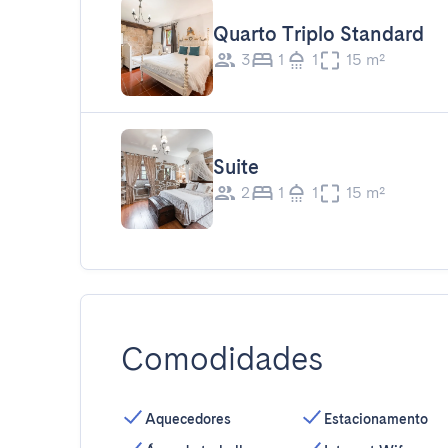
Quarto Triplo Standard
3
1
1
15 m²
Suite
2
1
1
15 m²
Comodidades
Aquecedores
Estacionamento