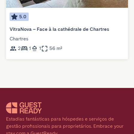
5.0
VitraNova – Face à la cathédrale de Chartres
Chartres
2
1
1
56 m²
Estadias fantásticas para hóspedes e serviços de 
gestão profissionais para proprietários. Embrace your 
stay com a GuestReady.