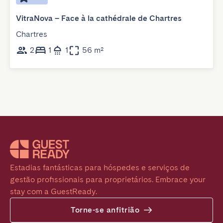
VitraNova – Face à la cathédrale de Chartres
Chartres
2
1
1
56 m²
Estadias fantásticas para hóspedes e serviços de 
gestão profissionais para proprietários. Embrace your 
stay com a GuestReady.
Torne-se anfitrião