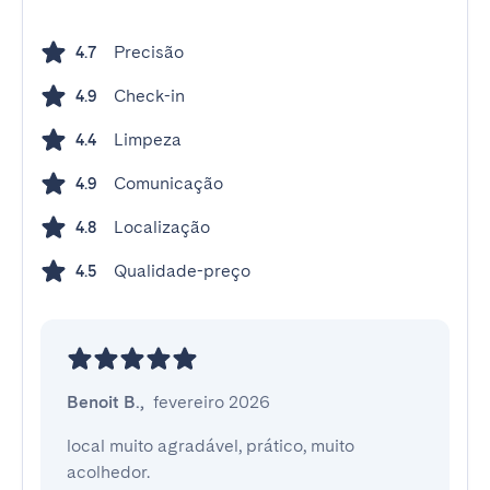
Precisão
4.7
Check-in
4.9
Limpeza
4.4
Comunicação
4.9
Localização
4.8
Qualidade-preço
4.5
Benoit B.
,
fevereiro 2026
local muito agradável, prático, muito 
acolhedor.