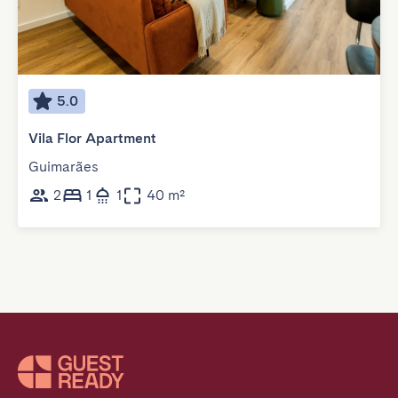
5.0
Vila Flor Apartment
Guimarães
2
1
1
40 m²