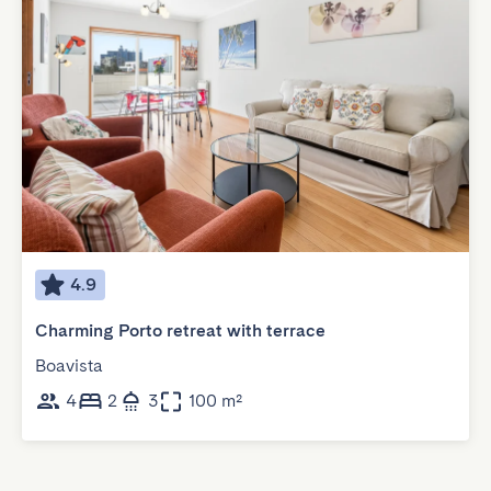
4.9
Charming Porto retreat with terrace
Boavista
4
2
3
100 m²