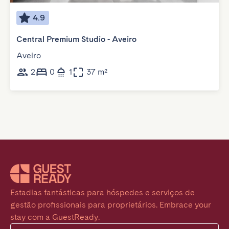
4.9
Central Premium Studio - Aveiro
Aveiro
2
0
1
37 m²
Estadias fantásticas para hóspedes e serviços de 
gestão profissionais para proprietários. Embrace your 
stay com a GuestReady.