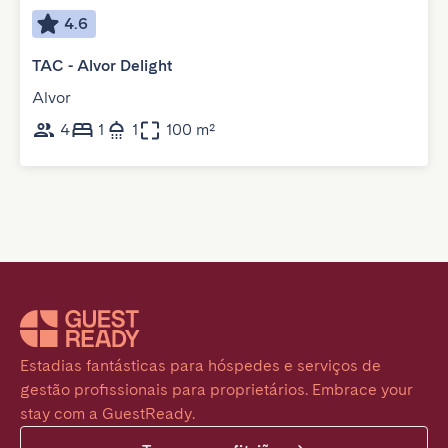
4.6
TAC - Alvor Delight
Alvor
4
1
1
100 m²
Estadias fantásticas para hóspedes e serviços de 
gestão profissionais para proprietários. Embrace your 
stay com a GuestReady.