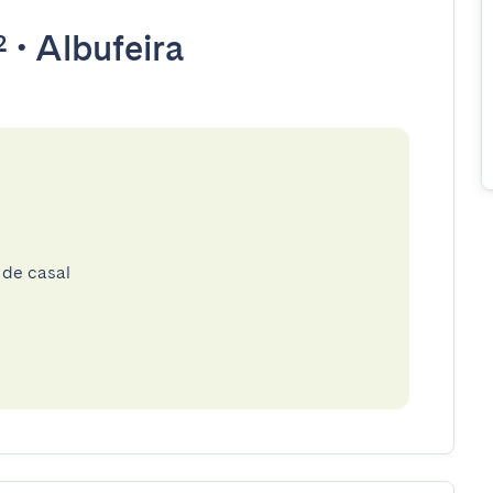
²
•
Albufeira
 de casal