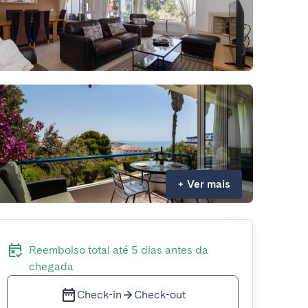
+
Ver mais
Reembolso total até 5 dias antes da
chegada
Check-in
Check-out