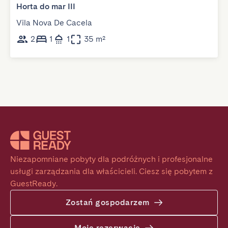
Horta do mar III
Vila Nova De Cacela
2
1
1
35 m²
Niezapomniane pobyty dla podróżnych i profesjonalne 
usługi zarządzania dla właścicieli. Ciesz się pobytem z 
GuestReady.
Zostań gospodarzem
Moje rezerwacje