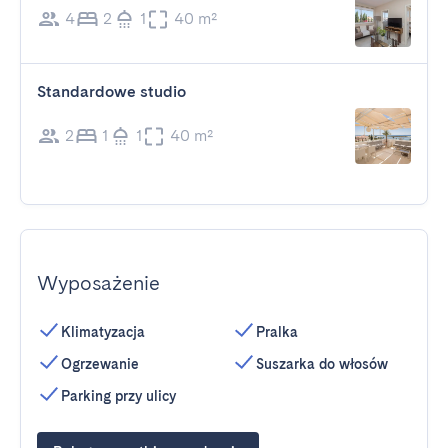
4
2
1
40 m²
Standardowe studio
2
1
1
40 m²
Wyposażenie
Klimatyzacja
Pralka
Ogrzewanie
Suszarka do włosów
Parking przy ulicy