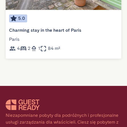
5.0
Charming stay in the heart of Paris
Paris
4
2
1
84 m²
Niezapomniane pobyty dla podróżnych i profesjonalne 
usługi zarządzania dla właścicieli. Ciesz się pobytem z 