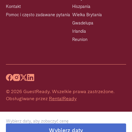
Kontakt
Hiszpania
Pomoc i często zadawane pytania
Wielka Brytania
Gwadelupa
Irlandia
Reunion
©
2026
GuestReady
.
Wszelkie prawa zastrzeżone.
Obsługiwane przez
RentalReady
Wybierz daty, aby zobaczyć cenę
Wybierz daty