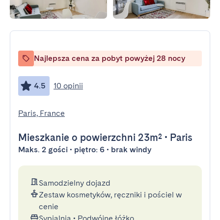
Najlepsza cena za pobyt powyżej 28 nocy
4.5
10 opinii
Paris, France
Mieszkanie
o powierzchni 23m²
•
Paris
Maks. 2 gości • piętro: 6 • brak windy
Samodzielny dojazd
Zestaw kosmetyków, ręczniki i pościel w
cenie
Sypialnia
•
Podwójne łóżko